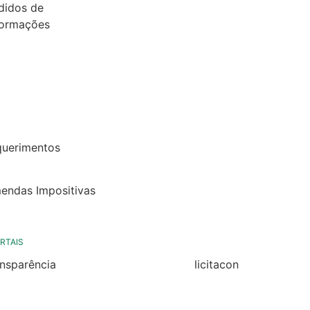
didos de
formações
26
25
24
22
querimentos
22
endas Impositivas
25
RTAIS
ansparência
licitacon
ansparência
licitacon