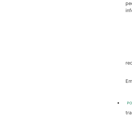
pe
in
20
20
20
20
re
20
Em
20
PO
tr
Tr