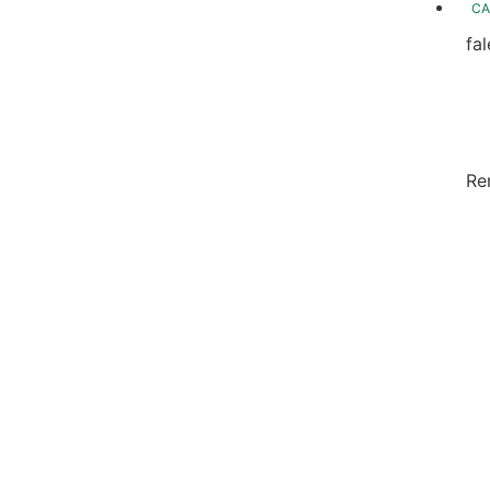
CA
fa
fo
Fo
In
Re
Sa
Di