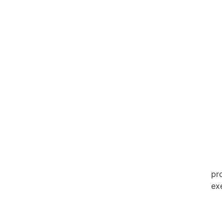
20
20
20
20
20
20
20
20
20
pr
ex
20
20