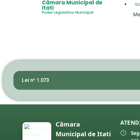
Câmara Municipal de
Q
Itati
Poder Legislativo Municipal
Me
20
20
20
20
20
Lei nº 1.073
20
co
20
20
ATEND
Câmara
20
Municipal de Itati
Seg
20