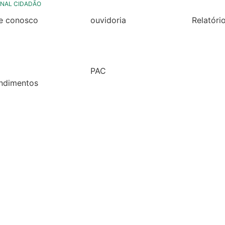
NAL CIDADÃO
le conosco
ouvidoria
Relatóri
rmulario de contato
formulário de contato
Relatóri
Fiscal 2
rmulario Pedido de
e-ouv
Semestr
formação
PAC
Relatóri
ndimentos
2026
Fiscal 2
lários
Semestr
árias
Relatóri
Fiscal 2
Semestr
Relatóri
Gestão
Carta de
Usuário
Relatóri