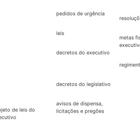
26
2021
2019
25
pedidos de urgência
resoluçõ
2025
24
resoluçõ
leis
23
metas fi
Leis
executiv
22
decretos do executivo
2022
2024
21
regiment
decretos
regimen
20
decretos do legislativo
19
decretos
18
avisos de dispensa,
ojeto de leis do
licitações e pregões
ecutivo
2026
26
2025
25