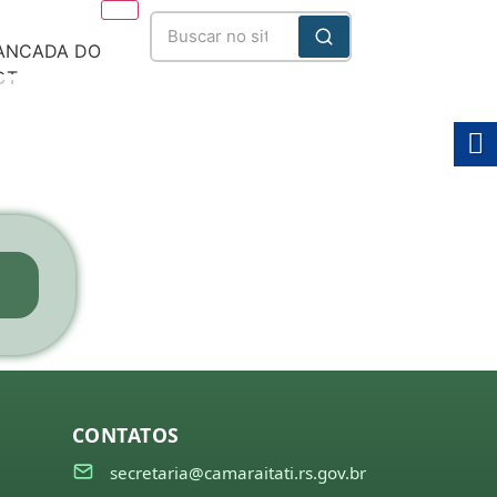
ANCADA DO
DT
025/2028
CONTATOS
secretaria@camaraitati.rs.gov.br