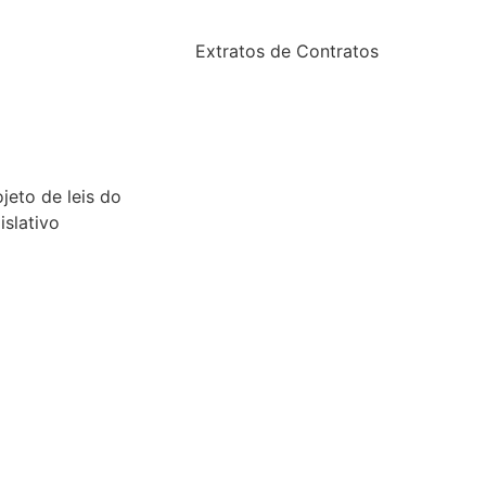
2024
24
Extratos de Contratos
23
2025
22
21
ojeto de leis do
islativo
26
25
24
23
22
21