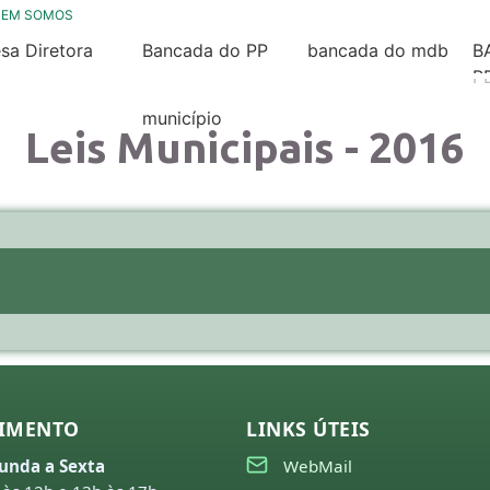
UEM SOMOS
sa Diretora
Bancada do PP
bancada do mdb
B
26
2025 / 2028
2025/ 2028
P
2
25
município
Leis Municipais - 2016
Nossa História
24
23
22
21
missões
26
25
IMENTO
LINKS ÚTEIS
24
unda a Sexta
WebMail
23