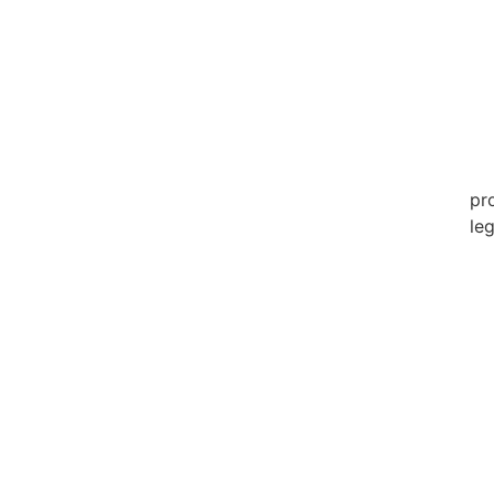
20
20
20
20
pr
leg
20
20
20
20
20
20