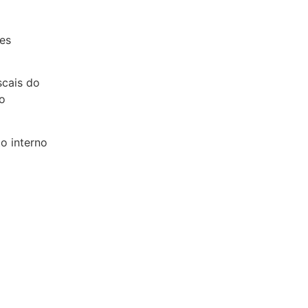
es
es
scais do
o
o interno
to