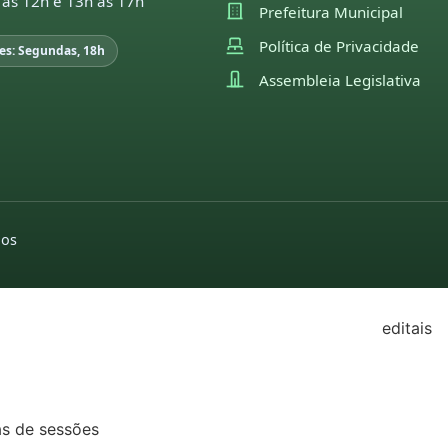
 às 12h e 13h às 17h
Prefeitura Municipal
22
Política de Privacidade
es: Segundas, 18h
21
Assembleia Legislativa
GISLAÇÃO
utas sessões e
pedidos de indicações
moções
missões
2022
2026
26
pedidos de
2025
25
providências
dos
2024
2026
24
2022
2025
23
editais
2024
22
2022
2023
21
2021
2022
as de sessões
2020