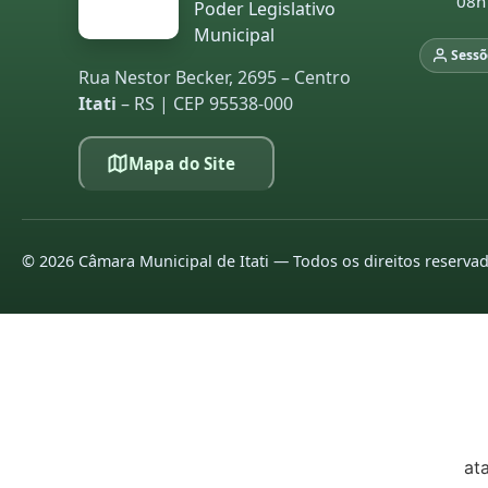
08h
Poder Legislativo
20
Municipal
Sessõ
20
Rua Nestor Becker, 2695 – Centro
Itati
– RS | CEP 95538-000
LE
Mapa do Site
pa
co
20
20
©
2026
Câmara Municipal de Itati — Todos os direitos reserva
20
20
20
20
at