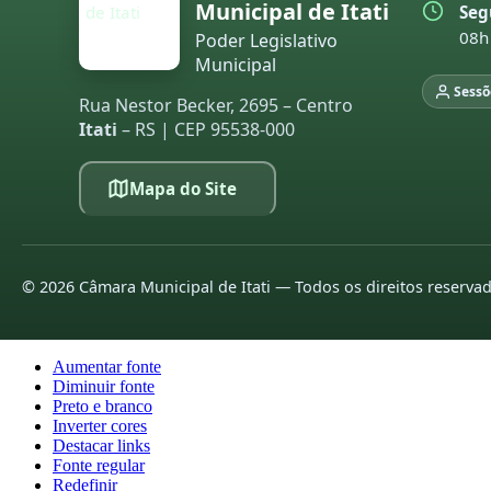
Municipal de Itati
Seg
08h
Poder Legislativo
Municipal
Sessõ
Rua Nestor Becker, 2695 – Centro
Itati
– RS | CEP 95538-000
Mapa do Site
©
2026
Câmara Municipal de Itati — Todos os direitos reserva
Aumentar fonte
Diminuir fonte
Preto e branco
Inverter cores
Destacar links
Fonte regular
Redefinir