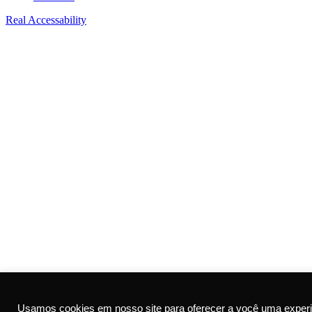
Real Accessability
Usamos cookies em nosso site para oferecer a você uma experi