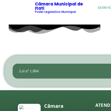
Câmara Municipal de
Itati
QUEM S
Poder Legislativo Municipal
Lei nº 1.064
ATEND
Câmara