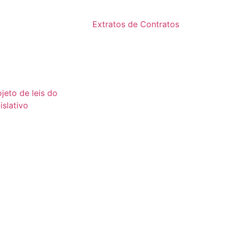
2024
24
Extratos de Contratos
23
2025
22
21
ojeto de leis do
islativo
26
25
24
23
22
21