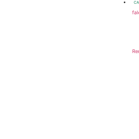
CA
fa
fo
Fo
In
Re
Sa
Di