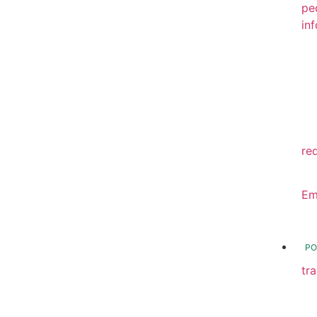
pe
in
20
20
20
20
re
20
Em
20
PO
tr
Tr