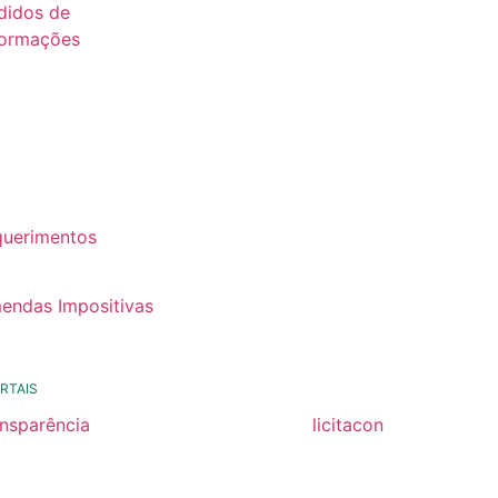
didos de
formações
26
25
24
22
querimentos
22
endas Impositivas
25
RTAIS
ansparência
licitacon
ansparência
licitacon