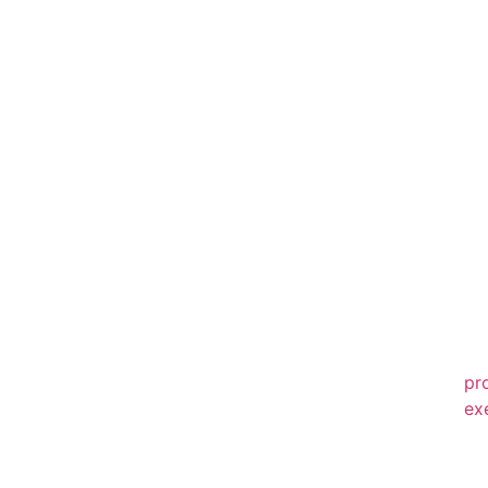
20
20
20
20
20
20
20
20
20
pr
ex
20
20