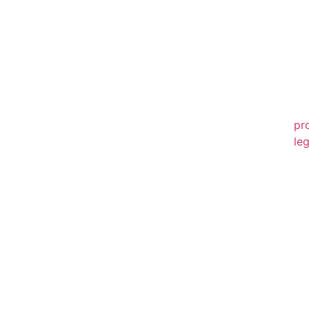
20
20
20
20
pr
leg
20
20
20
20
20
20