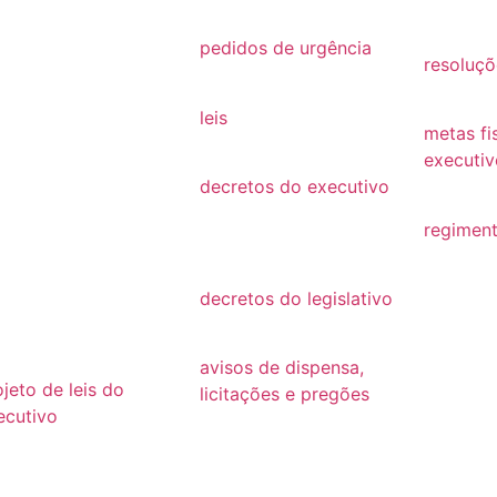
26
2021
2019
25
pedidos de urgência
resoluçõ
2025
24
resoluçõ
leis
23
metas fi
Leis
executiv
22
decretos do executivo
2022
2024
21
regiment
decretos
regimen
20
decretos do legislativo
19
decretos
18
avisos de dispensa,
ojeto de leis do
licitações e pregões
ecutivo
2026
26
2025
25