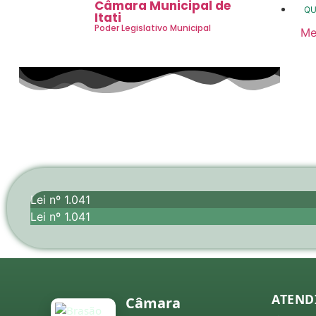
Câmara Municipal de
Q
Itati
Poder Legislativo Municipal
Me
20
20
20
20
20
20
Lei nº 1.041
co
Lei nº 1.041
20
20
20
ATEND
Câmara
20