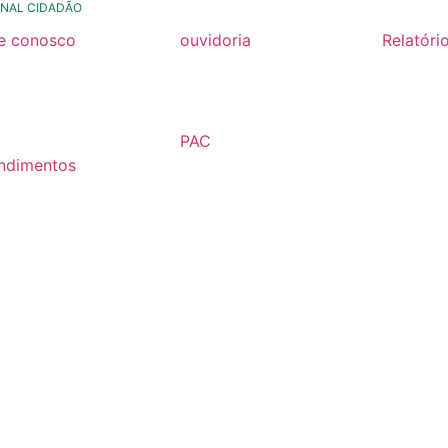
NAL CIDADÃO
le conosco
ouvidoria
Relatóri
rmulario de contato
formulário de contato
Relatóri
Fiscal 2
rmulario Pedido de
e-ouv
Semestr
formação
PAC
Relatóri
ndimentos
2026
Fiscal 2
lários
Semestr
árias
Relatóri
Fiscal 2
Semestr
Relatóri
Gestão
Carta de
Usuário
Relatóri