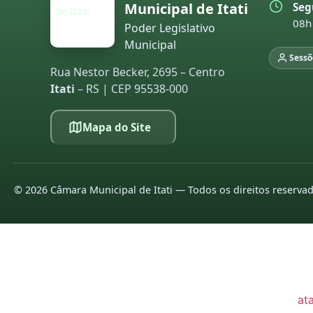
Municipal de Itati
Seg
20
08h
Poder Legislativo
Municipal
20
Sessõ
Rua Nestor Becker, 2695 – Centro
LE
Itati
– RS | CEP 95538-000
pa
co
Mapa do Site
20
20
©
2026
Câmara Municipal de Itati — Todos os direitos reserva
20
20
20
20
at