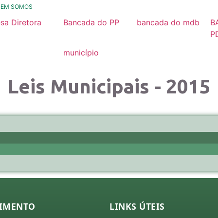
UEM SOMOS
sa Diretora
Bancada do PP
bancada do mdb
B
26
2025 / 2028
2025/ 2028
P
2
25
município
Nossa História
24
Leis Municipais - 2015
23
22
21
missões
26
25
24
IMENTO
LINKS ÚTEIS
23