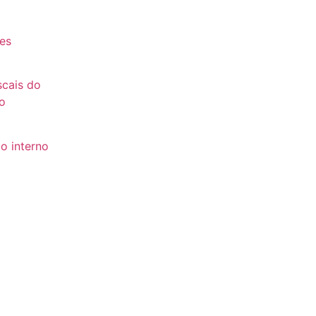
es
es
scais do
o
o interno
to