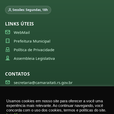
Sessões: Segundas, 18h
LINKS ÚTEIS
WebMail
Prefeitura Municipal
Política de Privacidade
Assembleia Legislativa
CONTATOS
secretaria@camaraitati.rs.gov.br
(51) 99566-6941
Usamos cookies em nosso site para oferecer a você uma
experiência mais relevante. Ao continuar navegando, você
concorda com o uso dos cookies, termos e políticas do site.
©
2026
Câmara Municipal de Itati — Todos os direitos