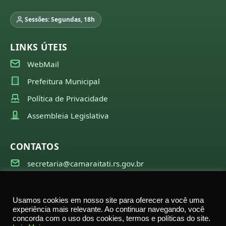
Sessões: Segundas, 18h
LINKS ÚTEIS
WebMail
Prefeitura Municipal
Política de Privacidade
Assembleia Legislativa
CONTATOS
secretaria@camaraitati.rs.gov.br
(51) 99566-6941
Usamos cookies em nosso site para oferecer a você uma
experiência mais relevante. Ao continuar navegando, você
concorda com o uso dos cookies, termos e políticas do site.
©
2026
Câmara Municipal de Itati — Todos os direitos