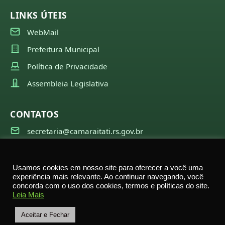
LINKS ÚTEIS
WebMail
Prefeitura Municipal
Política de Privacidade
Assembleia Legislativa
CONTATOS
secretaria@camaraitati.rs.gov.br
(51) 99566-6941
Usamos cookies em nosso site para oferecer a você uma
experiência mais relevante. Ao continuar navegando, você
concorda com o uso dos cookies, termos e políticas do site.
©
2026
Câmara Municipal de Itati — Todos os direitos
Leia Mais
reservados
Rua Nestor Becker, 2695 – Itati – RS
Aceitar e Fechar