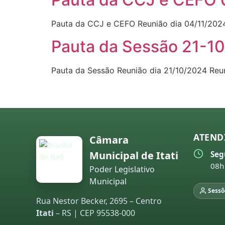
Pauta da CCJ e CEFO Reunião dia 04/11/2024
Pauta da Sessão 21-1
Pauta da Sessão Reunião dia 21/10/2024 Reu
ATEND
Câmara
Municipal de Itati
Seg
08h
Poder Legislativo
Municipal
Sessõ
Rua Nestor Becker, 2695 – Centro
Itati
– RS | CEP 95538-000